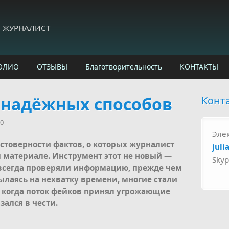
И ЖУРНАЛИСТ
ОЛИО
ОТЗЫВЫ
Благотворительность
КОНТАКТЫ
 надёжных способов
Конт
50
Эле
стоверности фактов, о которых журналист
juli
м материале. Инструмент этот не новый —
Sky
всегда проверяли информацию, прежде чем
сылаясь на нехватку времени, многие стали
, когда поток фейков принял угрожающие
зался в чести.