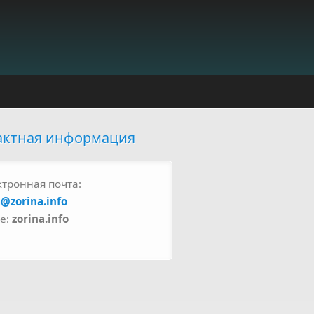
актная информация
ктронная почта:
a@zorina.info
pe:
zorina.info