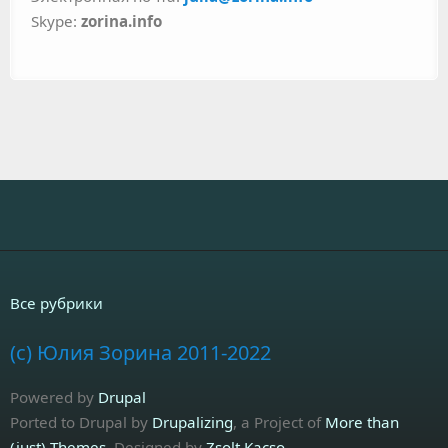
Skype:
zorina.info
Все рубрики
(c) Юлия Зорина 2011-2022
Powered by
Drupal
Ported to Drupal by
Drupalizing
, a Project of
More than
(just) Themes
. Designed by
Zsolt Kacso