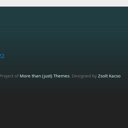
22
 Project of
More than (just) Themes
. Designed by
Zsolt Kacso