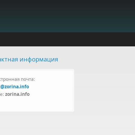
актная информация
ктронная почта:
a@zorina.info
pe:
zorina.info