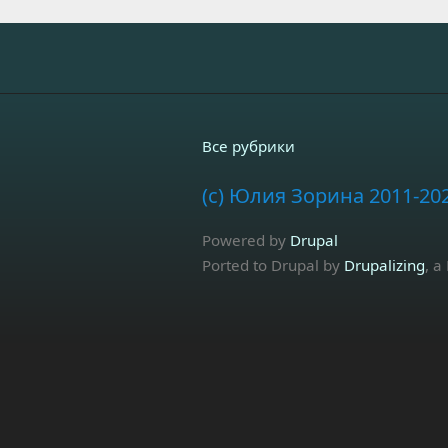
Все рубрики
(c) Юлия Зорина 2011-20
Powered by
Drupal
Ported to Drupal by
Drupalizing
, a