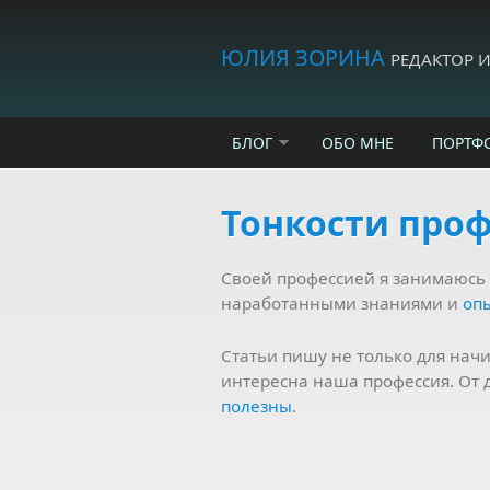
Skip to main content
ЮЛИЯ ЗОРИНА
РЕДАКТОР 
БЛОГ
ОБО МНЕ
ПОРТФ
Тонкости про
Своей профессией я занимаюсь
наработанными знаниями и
оп
Статьи пишу не только для начи
интересна наша профессия. От 
полезны
.