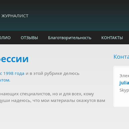
И ЖУРНАЛИСТ
ОЛИО
ОТЗЫВЫ
Благотворительность
КОНТАКТЫ
фессии
Конт
с 1998 года
и в этой рубрике делюсь
Эле
ытом
.
juli
Sky
нающих специалистов, но и для всех, кому
души надеюсь, что мои материалы окажутся вам