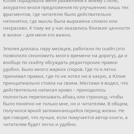
Юлия порадовала меня уважением к моему стилю,
аккуратно внося предложения по улучшению лишь тех
фрагментов, где читателю было действительно
непонятно, где мысль была выражена сложно или
некрасиво. К тому же у нас оказались близкие ценности
в жизни – для меня это важно.
Эпопея длилась пару месяцев, работали по скайп (это
позволило сэкономить много времени на дорогу), да и
вообще по скайпу обсуждать редакторские правки
удобно. Было много жарких споров. Где-то я легко
принимал правки, где-то не хотел ни в какую, а Юлия
принципиально стояла на своем. Местами я видел, что
действительно написал криво – приходилось
полностью переписывать абзац или страницу, чтобы
было понятно не только мне, но и читателям. В общем,
получился яркий запоминающийся период жизни. Не
зря говорят, что лучше, если помучается автор книги, а
читателям будет легко и удобно.