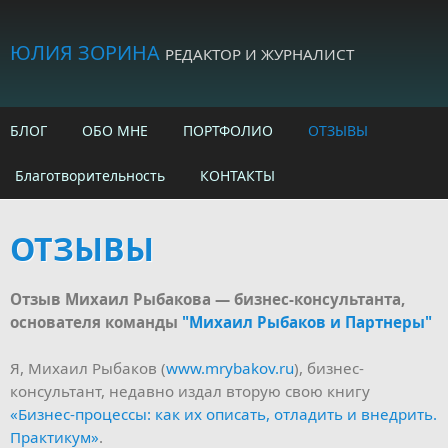
Skip to main content
ЮЛИЯ ЗОРИНА
РЕДАКТОР И ЖУРНАЛИСТ
БЛОГ
ОБО МНЕ
ПОРТФОЛИО
ОТЗЫВЫ
Благотворительность
КОНТАКТЫ
ОТЗЫВЫ
Отзыв Михаил Рыбакова — бизнес-консультанта,
основателя команды
"Михаил Рыбаков и Партнеры"
Я, Михаил Рыбаков (
www.mrybakov.ru
), бизнес-
консультант, недавно издал вторую свою книгу
«Бизнес-процессы: как их описать, отладить и внедрить.
Практикум»
.