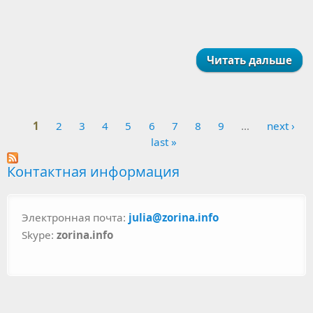
Читать дальше
1
2
3
4
5
6
7
8
9
…
next ›
Pages
last »
Контактная информация
Электронная почта:
julia@zorina.info
Skype:
zorina.info