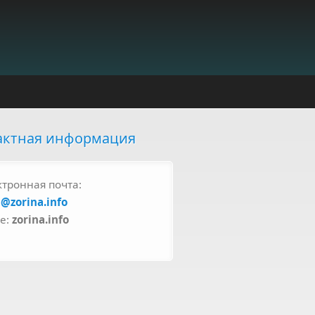
актная информация
ктронная почта:
a@zorina.info
pe:
zorina.info