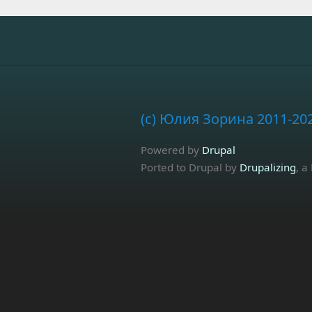
(c) Юлия Зорина 2011-20
Powered by
Drupal
Ported to Drupal by
Drupalizing
, a