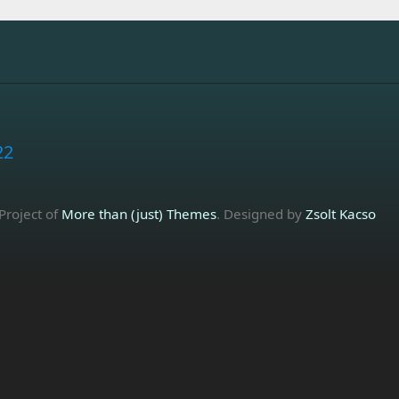
22
 Project of
More than (just) Themes
. Designed by
Zsolt Kacso