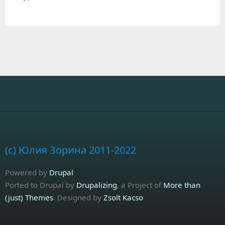
(c) Юлия Зорина 2011-2022
Powered by
Drupal
Ported to Drupal by
Drupalizing
, a Project of
More than
(just) Themes
. Designed by
Zsolt Kacso