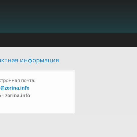
актная информация
ктронная почта:
a@zorina.info
pe:
zorina.info