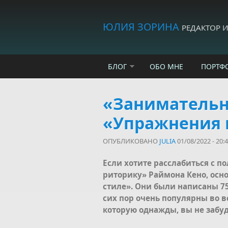
Skip to main content
ЮЛИЯ ЗОРИНА
РЕДАКТОР 
БЛОГ
ОБО МНЕ
ПОРТФ
«Занимательн
«Упражнения 
ОПУБЛИКОВАНО
JULIA
01/08/2022 - 20:
Если хотите расслабиться с 
риторику» Раймона Кено, осн
стиле». Они были написаны 75
сих пор очень популярны во вс
которую однажды, вы не забуд