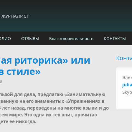
И ЖУРНАЛИСТ
ОЛИО
ОТЗЫВЫ
Благотворительность
КОНТАКТЫ
ая риторика» или
Конт
в стиле»
Эле
48
juli
Sky
пользой для дела, предлагаю «Занимательную
ованную на его знаменитых «Упражнениях в
 лет назад, переведены на многие языки и до
ем мире. Это одна их тех книг, прочитав
ете её никогда.