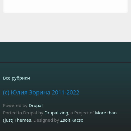
Все рубрики
(c) Юлия Зорина 2011-2022
Powered by
Drupal
Ported to Drupal by
Drupalizing
, a Project of
More than
(just) Themes
. Designed by
Zsolt Kacso