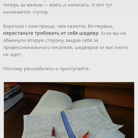
теперь за малым — взять и написать. И вот тут
начинается ступор.
Бороться с ним проще, чем кажется. Во-первых,
перестаньте требовать от себя шедевр
. Если вы не
обманули вторую сторону, выдав себя за
профессионального писателя, шедевров от вас никто
не ждет.
Поэтому расслабьтесь и приступайте.