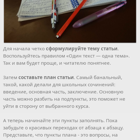
Для начала четко
сформулируйте тему статьи
.
Воспользуйтесь правилом «Один текст — одна тема».
Так и вам будет проще, и читателю понятнее.
Затем
составьте план статьи
. Самый банальный,
такой, какой делали для школьных сочинений:
введение, основная часть, заключение. Основную
часть можно разбить на подпункты, это поможет не
уйти в сторону от выбранного курса.
А теперь начинайте эти пункты заполнять. Пока
забудьте о красивых переходах от абзаца к абзацу.
Представьте, что пункты плана - это вопросы, на