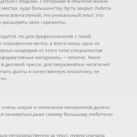
аться с людьми, с которыми в обычной жизни
 местах, куда большинству пусть закрыт. Работа
мена впечатлений, это уникальный опыт, это
о расширять свои горизонты.
ходится. Но для профессионалов с такой
 сокровенная мечта, а всего лишь одна из
урных шедевров от этого типа специалистов
, информативные материалы — вполне. Такие
в деловой прессе, для сверхзанятых читателей
чать факты и качественную аналитику, не
ти».
а
очень широк и написание материалов далеко
тся заниматься даже самому большому любителю
ться непосредственно за текст, нужно сначала