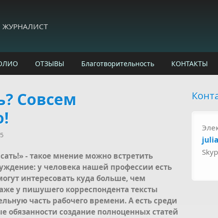
И ЖУРНАЛИСТ
ОЛИО
ОТЗЫВЫ
Благотворительность
КОНТАКТЫ
ь? Совсем
Конт
!
Эле
35
juli
Sky
ать!» - такое мнение можно встретить
луждение: у человека нашей профессии есть
могут интересовать куда больше, чем
Даже у пишушего корреспондента тексты
льную часть рабочего времени. А есть среди
ые обязанности создание полноценных статей