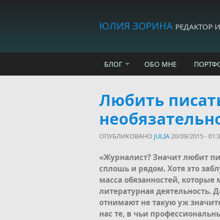
Skip to main content
ЮЛИЯ ЗОРИНА
РЕДАКТОР 
БЛОГ
ОБО МНЕ
ПОРТФ
Любить писат
необязательно
ОПУБЛИКОВАНО
JULIA
20/09/2015 - 01:
«Журналист? Значит любит пис
сплошь и рядом. Хотя это заб
масса обязанностей, которые 
литературная деятельность. 
отнимают не такую уж значите
нас те, в чьи профессиональн