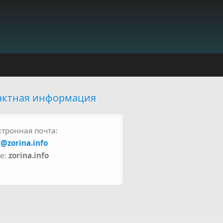
актная информация
ктронная почта:
a@zorina.info
pe:
zorina.info