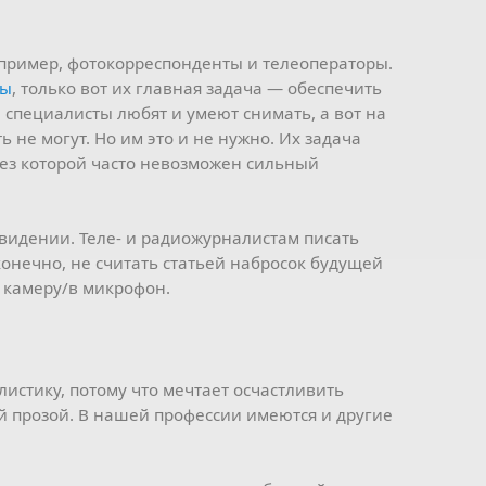
например, фотокорреспонденты и телеоператоры.
ты
, только вот их главная задача — обеспечить
 специалисты любят и умеют снимать, а вот на
ть не могут. Но им это и не нужно. Их задача
без которой часто невозможен сильный
евидении. Теле- и радиожурналистам писать
 конечно, не считать статьей набросок будущей
а камеру/в микрофон.
истику, потому что мечтает осчастливить
й прозой. В нашей профессии имеются и другие