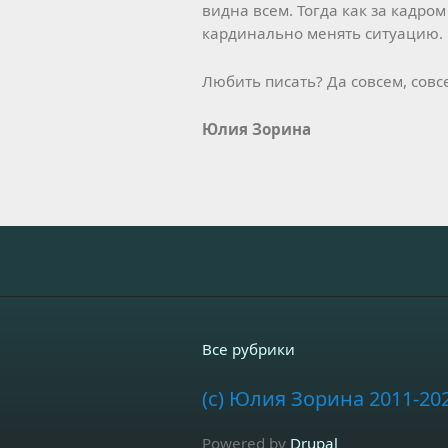
видна всем. Тогда как за кадро
кардинально менять ситуацию.
Любить писать? Да совсем, совс
Юлия Зорина
Все рубрики
(c) Юлия Зорина 2011-20
Powered by
Drupal