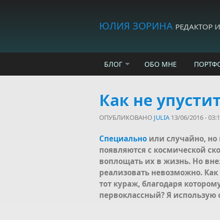
Skip to main content
ЮЛИЯ ЗОРИНА
РЕДАКТОР 
БЛОГ
ОБО МНЕ
ПОРТФ
Как не упусти
ОПУБЛИКОВАНО
JULIA
13/06/2016 - 03:
Специально
или случайно, но 
появляются с космической ско
воплощать их в жизнь. Но вне
реализовать невозможно. Как 
тот кураж, благодаря котором
первоклассный? Я использую о