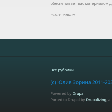
обеспечивает вас материалом д
Юлия Зорина
Все рубрики
(c) Юлия Зорина 2011-20
Powered by
Drupal
Ported to Drupal by
Drupalizing
, a