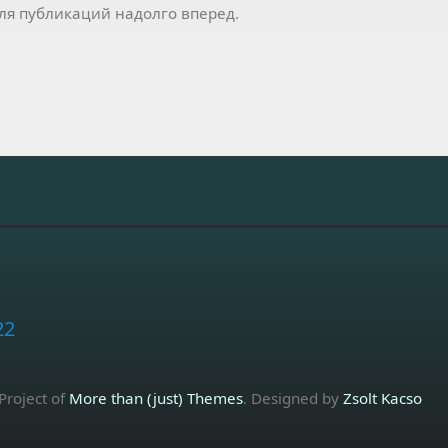
ля публикаций надолго вперед.
22
 Project of
More than (just) Themes
. Designed by
Zsolt Kacso