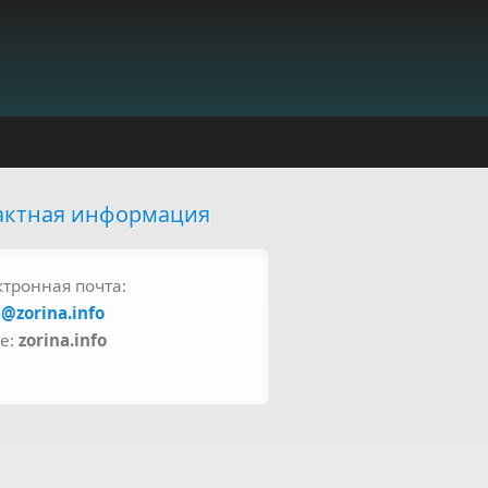
актная информация
ктронная почта:
a@zorina.info
pe:
zorina.info