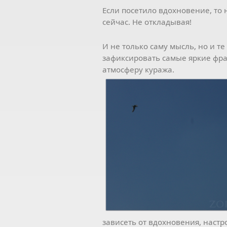
Если посетило вдохновение, то 
сейчас. Не откладывая!
И не только саму мысль, но и те
зафиксировать самые яркие фра
атмосферу куража.
зависеть от вдохновения, наст