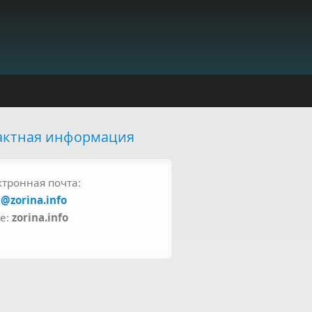
актная информация
ктронная почта:
a@zorina.info
pe:
zorina.info