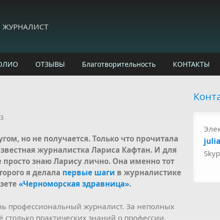
И ЖУРНАЛИСТ
ОЛИО
ОТЗЫВЫ
Благотворительность
КОНТАКТЫ
Конт
53
Эле
гом, но не получается. Только что прочитала
juli
 известная журналистка Лариса Кафтан. И для
Sky
е просто знаю Ларису лично. Она именно тот
торого я делала
первые шаги
в журналистике
азете
«Черноморская здравница»
.
ь профессиональный журналист. За неполных
ё столько практических знаний о профессии,