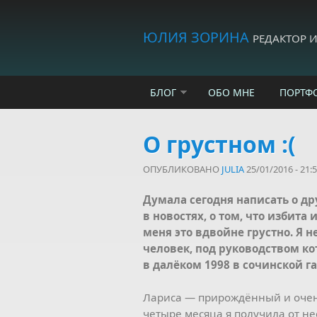
Skip to main content
ЮЛИЯ ЗОРИНА
РЕДАКТОР 
БЛОГ
ОБО МНЕ
ПОРТФ
О грустном :(
ОПУБЛИКОВАНО
JULIA
25/01/2016 - 21:
Думала сегодня написать о дру
в новостях, о том, что избита
меня это вдвойне грустно. Я н
человек, под руководством ко
в далёком 1998 в сочинской г
Лариса — прирождённый и очен
четыре месяца я получила от не