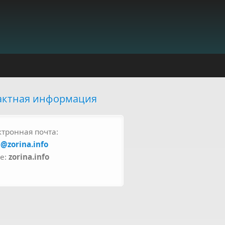
актная информация
ктронная почта:
a@zorina.info
pe:
zorina.info