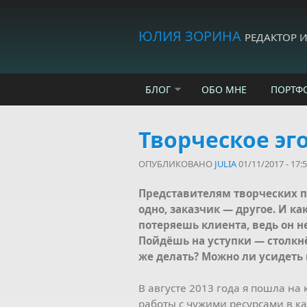
Skip to main content
ЮЛИЯ ЗОРИНА
РЕДАКТОР 
БЛОГ
ОБО МНЕ
ПОРТФ
Творческое эго
ОПУБЛИКОВАНО
JULIA
01/11/2017 - 17:
Представителям творческих п
одно, заказчик — другое. И к
потеряешь клиента, ведь он 
Пойдёшь на уступки — столкнё
же делать? Можно ли усидеть 
В августе 2013 года я пошла на
работы с чужими ресурсами в ка