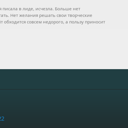
я писала в лиде, исчезла. Больше нет
ать. Нет желания решать свои творческие
т обходится совсем недорого, а пользу приносит
22