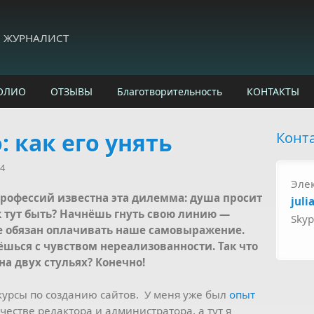
И ЖУРНАЛИСТ
ОЛИО
ОТЗЫВЫ
Благотворительность
КОНТАКТЫ
: как его унять
Конт
54
Эле
рофессий известна эта дилемма: душа просит
juli
ак тут быть? Начнёшь гнуть свою линию —
Sky
не обязан оплачивать наше самовыражение.
шься с чувством нереализованности. Так что
на двух стульях? Конечно!
 курсы по созданию сайтов. У меня уже был
опыт
честве редактора и администратора, а тут я