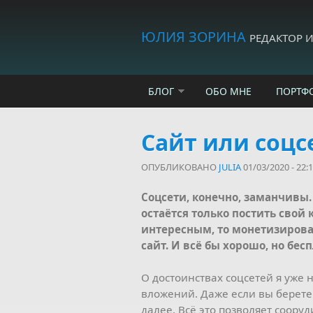
Skip to main content
ЮЛИЯ ЗОРИНА
РЕДАКТОР 
БЛОГ
ОБО МНЕ
ПОРТФ
Сайт или соцс
ОПУБЛИКОВАНО
JULIA
01/03/2020 - 22:
Соцсети, конечно, заманчивы.
остаётся только постить свой 
интересным, то монетизироват
сайт. И всё бы хорошо, но бе
О достоинствах соцсетей я уже н
вложений. Даже если вы берете
далее. Всё это позволяет сооруд