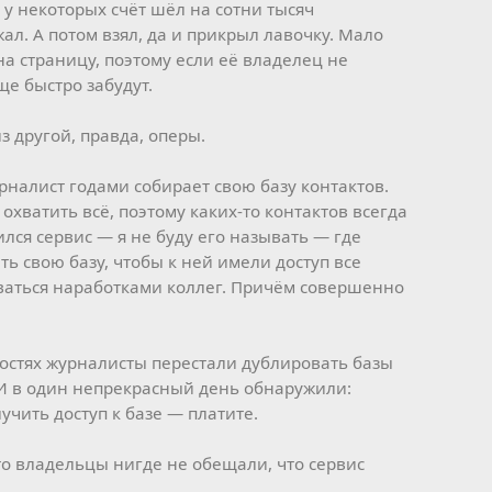
у некоторых счёт шёл на сотни тысяч
ал. А потом взял, да и прикрыл лавочку. Мало
на страницу, поэтому если её владелец не
ще быстро забудут.
з другой, правда, оперы.
алист годами собирает свою базу контактов.
охватить всё, поэтому каких-то контактов всегда
ился сервис — я не буду его называть — где
ь свою базу, чтобы к ней имели доступ все
ваться наработками коллег. Причём совершенно
достях журналисты перестали дублировать базы
И в один непрекрасный день обнаружили:
учить доступ к базе — платите.
что владельцы нигде не обещали, что сервис