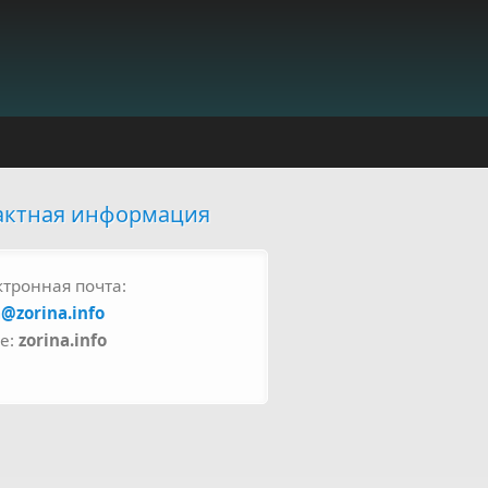
актная информация
ктронная почта:
a@zorina.info
pe:
zorina.info