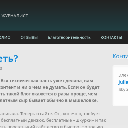
И ЖУРНАЛИСТ
ОЛИО
ОТЗЫВЫ
Благотворительность
КОНТАКТЫ
еть?
Конт
13
Эле
 Вся техническая часть уже сделана, вам
juli
контент и ни о чем не думать. Если он будет
Sky
ь такой блог окажется в разы проще, чем
сплатным сыр бывает обычно в мышеловке.
аписала. Теперь о сайте. Он, конечно, требует
 бесплатный движок, бесплатные «шкурки» и так
ить простенький сайт легко и быстро. Но только