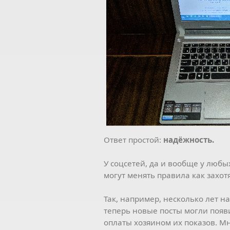
Ответ простой:
надёжность.
У соцсетей, да и вообще у любы
могут менять правила как захотя
Так, например, несколько лет н
теперь новые посты могли появи
оплаты хозяином их показов. М