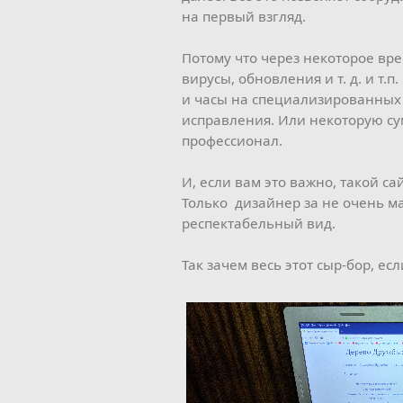
на первый взгляд.
Потому что через некоторое вр
вирусы, обновления и т. д. и т.п
и часы на специализированных 
исправления. Или некоторую сум
профессионал.
И, если вам это важно, такой са
Только дизайнер за не очень м
респектабельный вид.
Так зачем весь этот сыр-бор, е