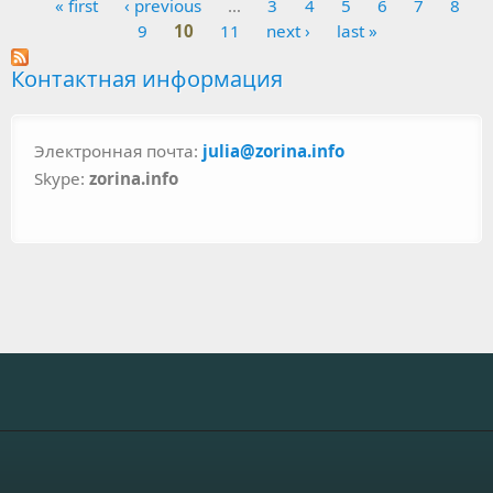
« first
‹ previous
…
3
4
5
6
7
8
Pages
9
10
11
next ›
last »
Контактная информация
Электронная почта:
julia@zorina.info
Skype:
zorina.info