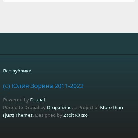
Все рубрики
(c) Юлия Зорина 2011-2022
Powered by
Drupal
Ported to Drupal by
Drupalizing
, a Project of
More than
(just) Themes
. Designed by
Zsolt Kacso