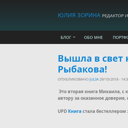
Skip to main content
ЮЛИЯ ЗОРИНА
РЕДАКТОР 
БЛОГ
ОБО МНЕ
ПОРТФ
Вышла в свет 
Рыбакова!
ОПУБЛИКОВАНО
JULIA
29/10/2018 - 14:
Это вторая книга Михаила, с к
автору за оказанное доверие,
UPD
Книга
стала бестеллером з