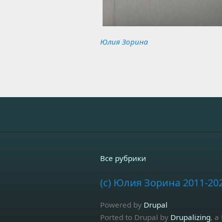
Юлия Зорина
Все рубрики
(c) Юлия Зорина 2011-20
Powered by
Drupal
Ported to Drupal by
Drupalizing
, a