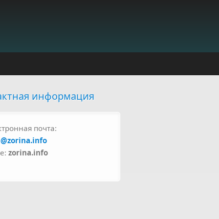
актная информация
ктронная почта:
a@zorina.info
pe:
zorina.info