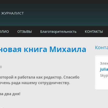
И ЖУРНАЛИСТ
ОЛИО
ОТЗЫВЫ
Благотворительность
КОНТАКТЫ
новая книга Михаила
Конт
Эле
30
juli
Sky
оторой я работала как редактор. Спасибо
 очень рада нашему сотрудничеству.
а два дня!