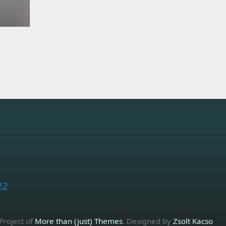
22
 Project of
More than (just) Themes
. Designed by
Zsolt Kacso