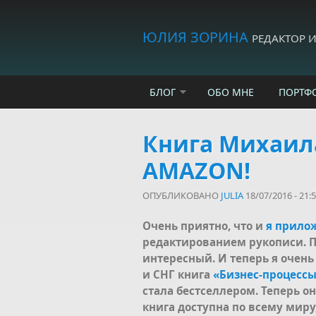
Skip to main content
ЮЛИЯ ЗОРИНА
РЕДАКТОР 
БЛОГ
ОБО МНЕ
ПОРТФ
Книга Михаил
AMAZON!
ОПУБЛИКОВАНО
JULIA
18/07/2016 - 21:
Очень приятно, что и
я прилож
редактированием рукописи. Пр
интересный. И теперь я очень
и СНГ книга
«Бизнес-процессы:
стала бестселлером. Теперь о
книга доступна по всему миру,