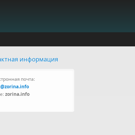
актная информация
ктронная почта:
a@zorina.info
pe:
zorina.info