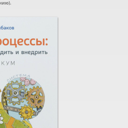
нию).