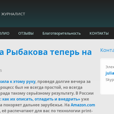
И ЖУРНАЛИСТ
ОЛИО
ОТЗЫВЫ
Благотворительность
КОНТАКТЫ
а Рыбакова теперь на
Конт
Эле
55
juli
Sky
ила к этому руку
, проведя долгие вечера за
оцесс был не всегда простой, но всегда
 рада такому серьёзному результату. В России
 как их описать, отладить и внедрить»
уже
на покоряет дальнее зарубежье. На
Amazon.com
 её распечатают для вас по технологии print-