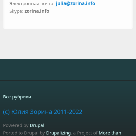
Электронная почта:
julia@zorina.info
Skype:
zorina.info
Все рубрики
(c) Юлия Зорина 2011-2022
Powered by
Drupal
Ported to Drupal by
Drupalizing
, a Project of
More than