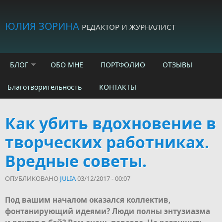
Skip to main content
ЮЛИЯ ЗОРИНА
РЕДАКТОР И ЖУРНАЛИСТ
БЛОГ
ОБО МНЕ
ПОРТФОЛИО
ОТЗЫВЫ
Благотворительность
КОНТАКТЫ
Как убить вдохновение в
творческих работниках.
Вредные советы.
ОПУБЛИКОВАНО
JULIA
03/12/2017 - 00:07
Под вашим началом оказался коллектив,
фонтанирующий идеями? Люди полны энтузиазма