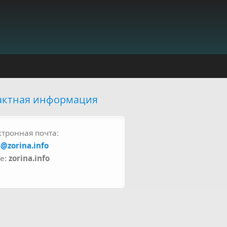
актная информация
ктронная почта:
a@zorina.info
pe:
zorina.info