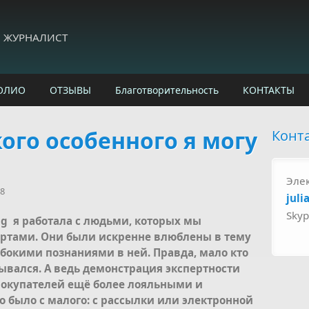
И ЖУРНАЛИСТ
ОЛИО
ОТЗЫВЫ
Благотворительность
КОНТАКТЫ
кого особенного я могу
Конт
Эле
28
juli
Sky
ing я работала с людьми, которых мы
ртами. Они были искренне влюблены в тему
убокими познаниями в ней. Правда, мало кто
ывался. А ведь демонстрация экспертности
покупателей ещё более лояльными и
 было с малого: с рассылки или электронной