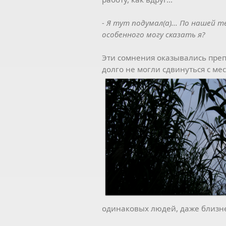
- Я тут подумал(а)... По нашей 
особенного могу сказать я?
Эти сомнения оказывались преп
долго не могли сдвинуться с мес
одинаковых людей, даже близнец