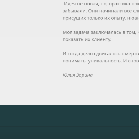
Идея не новая, но, практика по
забывали. Они начинали все с
присущих только их опыту, нюа
Моя задача заключалась в том,
показать их клиенту.
И тогда дело сдвигалось с мёрт
понимать уникальность. И снова
Юлия Зорина