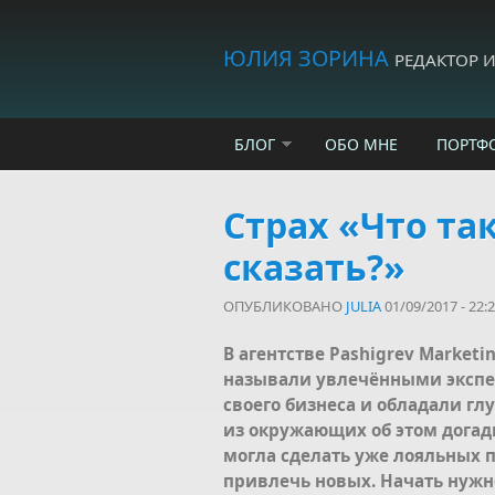
Skip to main content
ЮЛИЯ ЗОРИНА
РЕДАКТОР 
БЛОГ
ОБО МНЕ
ПОРТФ
Страх «Что та
сказать?»
ОПУБЛИКОВАНО
JULIA
01/09/2017 - 22:
В агентстве Pashigrev Market
называли увлечёнными экспе
своего бизнеса и обладали гл
из окружающих об этом догад
могла сделать уже лояльных 
привлечь новых. Начать нужно