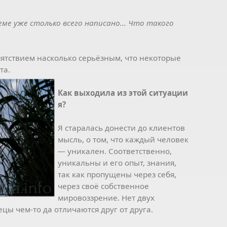
теме уже столько всего написано... Что такого
ятствием насколько серьёзным, что некоторые
та.
Как выходила из этой ситуации
я?
Я старалась донести до клиентов
мысль, о том, что каждый человек
— уникален. Соответственно,
уникальны и его опыт, знания,
так как пропущены через себя,
через своё собственное
мировоззрение. Нет двух
ы чем-то да отличаются друг от друга.